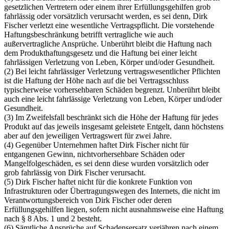
gesetzlichen Vertretern oder einem ihrer Erfüllungsgehilfen grob
fahrlässig oder vorsätzlich verursacht werden, es sei denn, Dirk
Fischer verletzt eine wesentliche Vertragspflicht. Die vorstehende
Haftungsbeschränkung betrifft vertragliche wie auch
außervertragliche Ansprüche. Unberührt bleibt die Haftung nach
dem Produkthaftungsgesetz und die Haftung bei einer leicht
fahrlässigen Verletzung von Leben, Körper und/oder Gesundheit.
(2) Bei leicht fahrlässiger Verletzung vertragswesentlicher Pflichten
ist die Haftung der Höhe nach auf die bei Vertragsschluss
typischerweise vorhersehbaren Schäden begrenzt. Unberührt bleibt
auch eine leicht fahrlässige Verletzung von Leben, Körper und/oder
Gesundheit.
(3) Im Zweifelsfall beschränkt sich die Höhe der Haftung für jedes
Produkt auf das jeweils insgesamt geleistete Entgelt, dann höchstens
aber auf den jeweiligen Vertragswert für zwei Jahre.
(4) Gegenüber Unternehmen haftet Dirk Fischer nicht für
entgangenen Gewinn, nichtvorhersehbare Schäden oder
Mangelfolgeschäden, es sei denn diese wurden vorsätzlich oder
grob fahrlässig von Dirk Fischer verursacht.
(5) Dirk Fischer haftet nicht für die konkrete Funktion von
Infrastrukturen oder Übertragungswegen des Internets, die nicht im
Verantwortungsbereich von Dirk Fischer oder deren
Erfüllungsgehilfen liegen, sofern nicht ausnahmsweise eine Haftung
nach § 8 Abs. 1 und 2 besteht.
(6) Sämtliche Ansprüche auf Schadensersatz verjähren nach einem