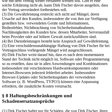
wie mit dem Vertrag weiter verfahren werden soll. Gibt er eine
solche Erklärung nicht ab, kann Dirk Fischer davon ausgehen, dass
der Vertrag unverändert fortbestehen soll.
(3) Die Gewährleistung erstreckt sich nicht auf Mängel, deren
Ursache auf den Kunden, insbesondere die von ihm zur Verfügung
gestellten bzw. verwendeten Geräte und Informationen,
Bedienfehler, Nichtbeachtung von Sicherheitsmaßnahmen,
Nachlässigkeiten des Kunden bzw. dessen Mitarbeiter, Serverausfall
beim Provider oder auf höhere Gewalt zurückzuführen sind.
(4) Bei Dienstleistungen besteht kein Anspruch auf Gewährleistung.
(5) Eine verschuldensunabhängige Haftung von Dirk Fischer für bei
Vertragsschluss vorliegende Mängel wird ausgeschlossen.
(6) Dirk Fischer weist darauf hin, dass es nach dem momentanen
Stand der Technik nicht möglich ist, Software oder Programmierung
so zu erstellen, dass sie in allen Anwendungen und Kombinationen
insbesondere mit verschiedenen Hardwarekomponenten oder
Internet-Browsern jederzeit fehlerfrei arbeitet. Insbesondere
Browser-Updates oder Sicherheitsupdates der verwendeten
Software (z. B. WordPress, TYPO3) können eine Anpassung
erfordern, die zusätzliche Kosten verursacht.
§ 8 Haftungsbeschränkungen und
Schadensersatzansprüche
(1) Dirk Fischer haftet nur für Schäden, die von Dirk Fischer, ihren