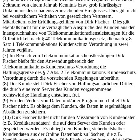
Zeitraum von einem Jahr ab Kenntnis bzw. grob fahrlässiger
Unkenntnis des schadensverursachenden Ereignisses. Dies gilt nicht
bei vorsätzlichem Verhalten von gesetzlichen Vertretern,
Mitarbeitern oder Erfüllungsgehilfen von Dirk Fischer . Dies gilt
ebenfalls nicht für die vertraglichen Ansprüche des Kunden aus der
Inanspruchnahme von Telekommunikationsdienstleistungen für die
Öffentlichkeit nach § 40 Telekommunikationsgesetz, die nach § 8
Satz 1 Telekommunikations-Kundenschutz-Verordnung in zwei
Jahren verjährt.
(7) Im Bereich von Telekommunikationsdienstleistungen Dirk
Fischer bleibt für den Anwendungsbereich der
Telekommunikations-Kundenschutz-Verordnung die
Haftungsgrenze des § 7 Abs. 2 Telekommunikations-Kundenschutz-
Verordnung durch die vorstehenden Regelungen unberührt.
(8) Der Kunde stellt Dirk Fischer von Haftungsansprüchen Dritter,
die durch eine vom Server des Kunden vorgenommene
rechtswidrige Handlung entstehen, frei.
(9) Für den Verlust von Daten und/oder Programmen haftet Dirk
Fischer nicht. Es obliegt dem Kunden, die Daten in regelmäßigen
Abständen zu sichern.
(10) Dirk Fischer haftet nicht für den Missbrauch von Kundendaten
(z.B. Kreditkartendaten), die auf dem Server des Kunden oder
gespeichert werden. Es obliegt dem Kunden, sicherheitshalber
Kundendaten aus der Online-Datenbank zu löschen, die z.B.
Kreditkartendaten enthalten. Dirk Fischer haftet ferner nicht dafür,