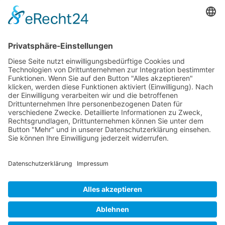
+
Nutzungsumfang: gering
0,1
=
Gesamt-Nutzungsfaktor
0,5
Daraus ergibt sich eine
Nutzungsvergütung
von 600,- Euro x 0,5 =
300,- Euro
Gesamtvergütung = 600,- Euro + 300,- Euro = 900,- Euro
[1]alles Werbeagentur
Im Sonnenhang 7
57632 Rott (Westerwald)
Tel. 02685 / 988 950
Fax. 02685 / 988 951
E-Mail:
anfrage@1alles.de
Cookie-Einstellungen
Datenschutz
Impressum
AGB
Bürozeiten: Montag bis Freitag
8 bis 13 Uhr | 14 bis 17 Uhr