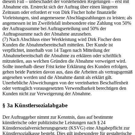
diesem Fall – unbeschadet der vorstehenden Regelungen – erst mit
Abnahme ein. Erstreckt sich der Auftrag über einen längeren
Zeitraum oder erfordert er von Dirk Fischer hohe finanzielle
Vorleistungen, sind angemessene Abschlagszahlungen zu leisten; als
angemessen ist im Zweifelsfall insbesondere eine Zahlung von 50%
der Auftragssumme bei Auftragserteilung und 50% der
Auftragssumme nach der Abnahme anzusehen.
(7) Nach Abschluss einer Werkleistung wird Dirk Fischer dem
Kunden die Abnahmebereitschaft mitteilen. Der Kunde ist
verpflichtet, innerhalb von 14 Tagen nach Mitteilung der
Abnahmebereitschaft die Abnahme zu erklären oder schriftlich
mitzuteilen, aus welchen Gründen die Abnahme verweigert wird.
Sollte innerhalb dieser Frist keine Erklärung des Kunden erfolgen,
gehen beide Parteien davon aus, dass die Arbeiten als vertragsgemäß
angesehen werden und die Abnahme damit als erklärt gilt.
Unerhebliche Abweichungen von der vereinbarten Beschaffenheit
oder vertraglich vorausgesetzten Verwendbarkeit berechtigen den
Kunden nicht zur Verweigerung der Abnahme.
§ 3a Künstlersozialabgabe
Der Auftraggeber nimmt zur Kenntnis, dass auf bestimmte
künstlerische oder publizistische Leistungen nach § 24
Künstlersozialversicherungsgesetz (KSVG) eine Abgabepflicht zur
Künstlersozialkasse besteht. Dies gilt insbesondere für gestalterische