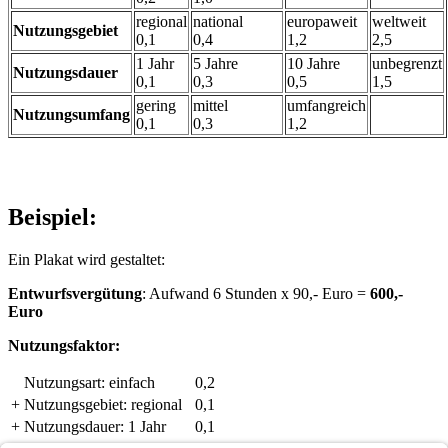
regional
national
europaweit
weltweit
Nutzungsgebiet
0,1
0,4
1,2
2,5
1 Jahr
5 Jahre
10 Jahre
unbegrenzt
Nutzungsdauer
0,1
0,3
0,5
1,5
gering
mittel
umfangreich
Nutzungsumfang
0,1
0,3
1,2
Beispiel:
Ein Plakat wird gestaltet:
Entwurfsvergütung
: Aufwand 6 Stunden x 90,- Euro =
600,-
Euro
Nutzungsfaktor:
Nutzungsart: einfach
0,2
+
Nutzungsgebiet: regional
0,1
+
Nutzungsdauer: 1 Jahr
0,1